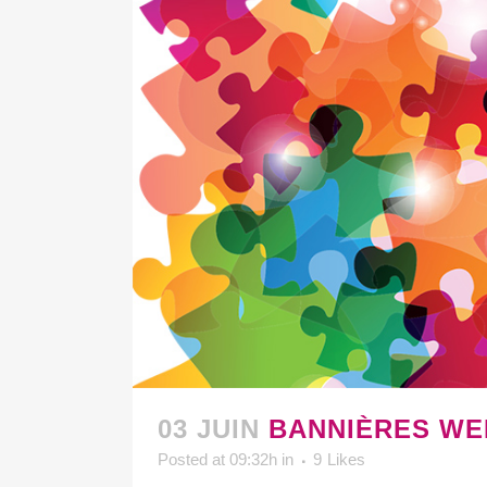
03 JUIN
BANNIÈRES WE
Posted at 09:32h
in
9
Likes