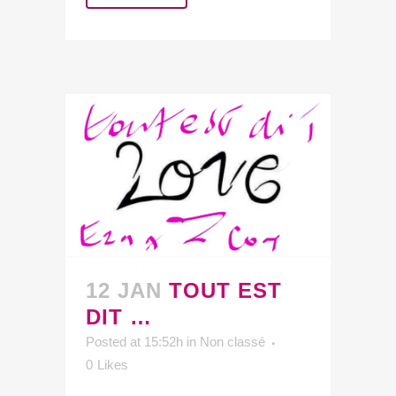
12 JAN
TOUT EST
DIT …
Posted at 15:52h
in
Non classé
0
Likes