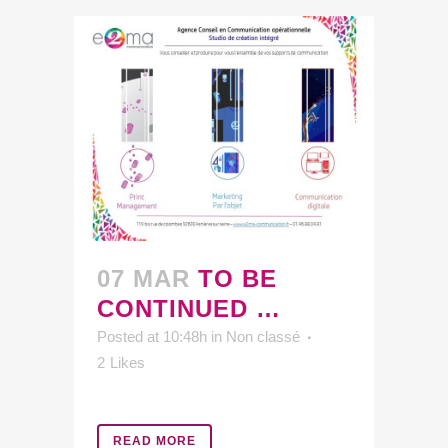
07 MAR
TO BE
CONTINUED …
Posted at 10:48h
in
Non classé
2
Likes
READ MORE